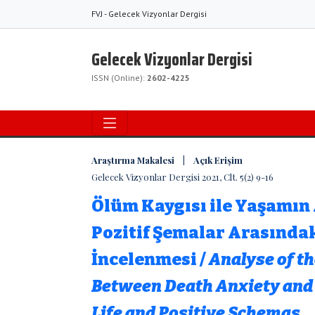
FVJ - Gelecek Vizyonlar Dergisi
Gelecek Vizyonlar Dergisi
ISSN (Online):
2602-4225
Araştırma Makalesi | Açık Erişim
Gelecek Vizyonlar Dergisi 2021, Clt. 5(2) 9-16
Ölüm Kaygısı ile Yaşamın
Pozitif Şemalar Arasındak
İncelenmesi /
Analyse of t
Between Death Anxiety and 
Life and Positive Schemas