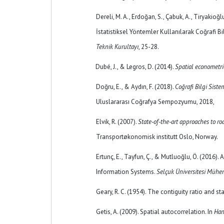
Dereli, M. A., Erdoğan, S., Çabuk, A., Tiryakioğlu,
İstatistiksel Yöntemler Kullanılarak Coğrafi B
Teknik Kurultayı
, 25-28.
Dubé, J., & Legros, D. (2014).
Spatial econometri
Doğru, E., & Aydın, F. (2018).
Coğrafi Bilgi Siste
Uluslararası Coğrafya Sempozyumu, 2018,
Elvik, R. (2007).
State-of-the-art approaches to r
Transportøkonomisk institutt Oslo, Norway.
Ertunç, E., Tayfun, Ç., & Mutluoğlu, Ö. (2016)
Information Systems.
Selçuk Üniversitesi Mühend
Geary, R. C. (1954). The contiguity ratio and st
Getis, A. (2009). Spatial autocorrelation. In
Han