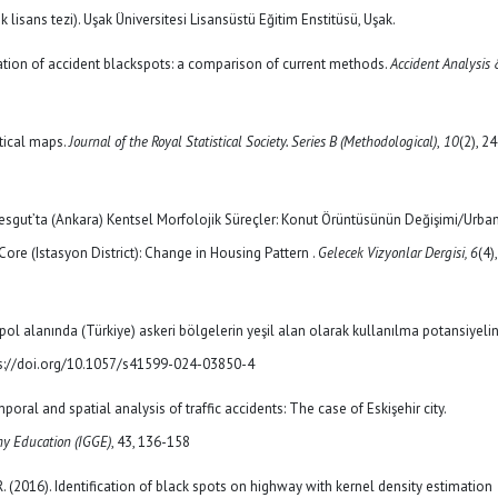
lisans tezi). Uşak Üniversitesi Lisansüstü Eğitim Enstitüsü, Uşak.
ication of accident blackspots: a comparison of current methods.
Accident Analysis
stical maps.
Journal of the Royal Statistical Society. Series B (Methodological)
,
10
(2), 2
imesgut’ta (Ankara) Kentsel Morfolojik Süreçler: Konut Örüntüsünün Değişimi/Urba
re (Istasyon District): Change in Housing Pattern .
Gelecek Vizyonlar Dergisi, 6
(4),
pol alanında (Türkiye) askeri bölgelerin yeşil alan olarak kullanılma potansiyelin
tps://doi.org/10.1057/s41599-024-03850-4
poral and spatial analysis of traffic accidents: The case of Eskişehir city.
hy Education (IGGE)
, 43, 136-158
R. (2016). Identification of black spots on highway with kernel density estimation