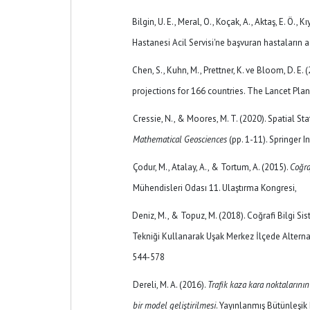
Bilgin, U. E., Meral, O., Koçak, A., Aktaş, E. Ö., 
Hastanesi Acil Servisi'ne başvuran hastaların 
Chen, S., Kuhn, M., Prettner, K. ve Bloom, D. 
projections for 166 countries. The Lancet Pl
Cressie, N., & Moores, M. T. (2020). Spatial Stat
Mathematical Geosciences
(pp. 1-11). Springer 
Çodur, M., Atalay, A., & Tortum, A. (2015).
Coğra
Mühendisleri Odası 11. Ulaştırma Kongresi,
Deniz, M., & Topuz, M. (2018). Coğrafi Bilgi Si
Tekniği Kullanarak Uşak Merkez İlçede Alternati
544-578
Dereli, M. A. (2016).
Trafik kaza kara noktalarının
bir model geliştirilmesi
. Yayınlanmış Bütünleşik