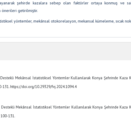
ayanarak şehirde kazalara sebep olan faktörler ortaya konmuş ve sa
nerileri getirilmiştir.
tatistiksel yöntemler, mekânsal otokorelasyon, mekansal kümeleme, sıcak nok
eri Destekli Mekânsal İstatistiksel Yöntemler Kullanılarak Konya Şehrinde Kaza 
00-131. https://doi.org/10.29329/fvj.2024.1094.4
eri Destekli Mekânsal İstatistiksel Yöntemler Kullanılarak Konya Şehrinde Kaza 
p. 100-131.