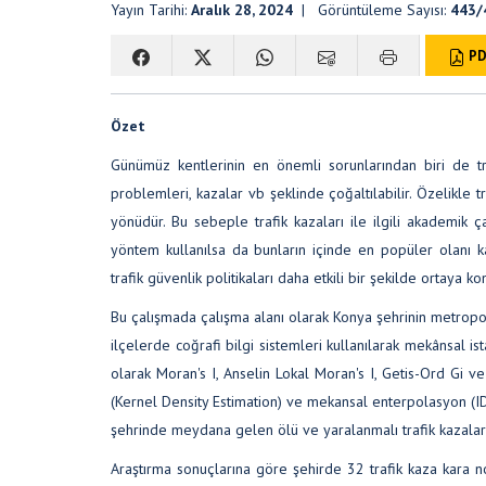
Yayın Tarihi:
Aralık 28, 2024
| Görüntüleme Sayısı:
443/
PD
Özet
Günümüz kentlerinin en önemli sorunlarından biri de tr
problemleri, kazalar vb şeklinde çoğaltılabilir. Özelikle
yönüdür. Bu sebeple trafik kazaları ile ilgili akademik ç
yöntem kullanılsa da bunların içinde en popüler olanı kar
trafik güvenlik politikaları daha etkili bir şekilde ortaya kon
Bu çalışmada çalışma alanı olarak Konya şehrinin metropol
ilçelerde coğrafi bilgi sistemleri kullanılarak mekânsal is
olarak Moran's I, Anselin Lokal Moran's I, Getis-Ord Gi v
(Kernel Density Estimation) ve mekansal enterpolasyon (ID
şehrinde meydana gelen ölü ve yaralanmalı trafik kazaların
Araştırma sonuçlarına göre şehirde 32 trafik kaza kara nokt