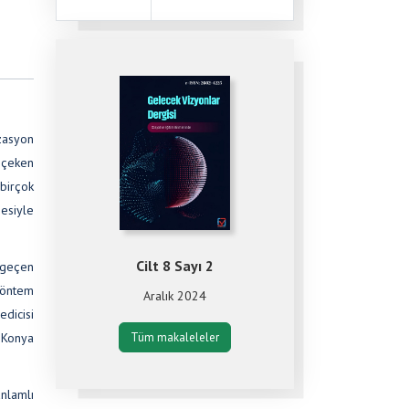
zasyon
t çeken
 birçok
mesiyle
Cilt 8 Sayı 2
ı geçen
 Yöntem
Aralık 2024
edicisi
Tüm makaleleler
a Konya
anlamlı