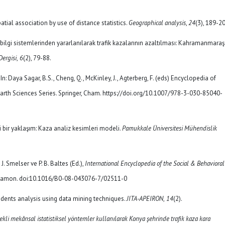
spatial association by use of distance statistics.
Geographical analysis
,
24
(3), 189-2
bilgi sistemlerinden yararlanılarak trafik kazalarının azaltılması: Kahramanmaraş 
Dergisi
,
6
(2), 79-88.
In: Daya Sagar, B.S., Cheng, Q., McKinley, J., Agterberg, F. (eds) Encyclopedia of
rth Sciences Series. Springer, Cham. https://doi.org/10.1007/978-3-030-85040-
ni bir yaklaşım: Kaza analiz kesimleri modeli.
Pamukkale Üniversitesi Mühendislik
 J. Smelser ve P. B. Baltes (Ed.),
International Encyclopedia of the Social & Behavioral
ergamon. doi:10.1016/B0-08-043076-7/02511-0
accidents analysis using data mining techniques.
JITA-APEIRON
,
14
(2).
tekli mekânsal istatistiksel yöntemler kullanılarak Konya şehrinde trafik kaza kara