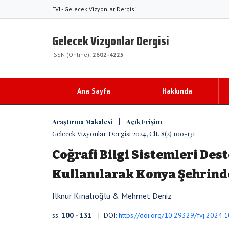
FVJ - Gelecek Vizyonlar Dergisi
Gelecek Vizyonlar Dergisi
ISSN (Online):
2602-4225
Ana Sayfa
Hakkında
Araştırma Makalesi | Açık Erişim
Gelecek Vizyonlar Dergisi 2024, Clt. 8(2) 100-131
Coğrafi Bilgi Sistemleri Des
Kullanılarak Konya Şehrind
Ilknur Kınalıoğlu & Mehmet Deniz
ss.
100 - 131
| DOI:
https://doi.org/10.29329/fvj.2024.