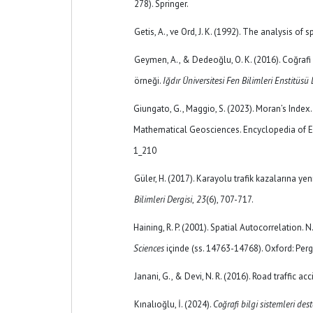
278). Springer.
Getis, A., ve Ord, J. K. (1992). The analysis of 
Geymen, A., & Dedeoğlu, O. K. (2016). Coğrafi 
örneği.
Iğdır Üniversitesi Fen Bilimleri Enstitüsü 
Giungato, G., Maggio, S. (2023). Moran’s Index. 
Mathematical Geosciences. Encyclopedia of Ea
1_210
Güler, H. (2017). Karayolu trafik kazalarına ye
Bilimleri Dergisi
,
23
(6), 707-717.
Haining, R. P. (2001). Spatial Autocorrelation. N.
Sciences
içinde (ss. 14763-14768). Oxford: P
Janani, G., & Devi, N. R. (2016). Road traffic 
Kınalıoğlu, İ. (2024).
Coğrafi bilgi sistemleri des