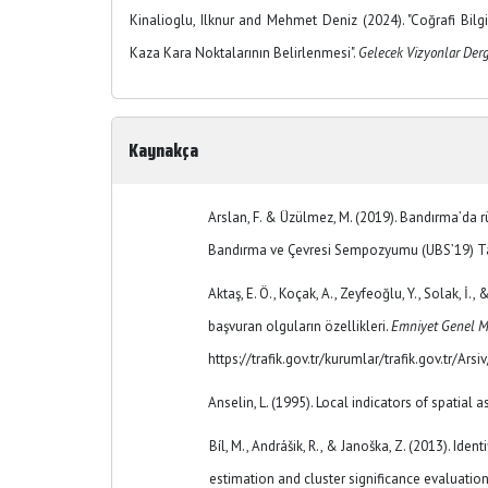
Kinalioglu, Ilknur and Mehmet Deniz (2024). "Coğrafi Bilg
Kaza Kara Noktalarının Belirlenmesi".
Gelecek Vizyonlar Derg
Kaynakça
Arslan, F. & Üzülmez, M. (2019). Bandırma’da rüz
Bandırma ve Çevresi Sempozyumu (UBS’19) Tam M
Aktaş, E. Ö., Koçak, A., Zeyfeoğlu, Y., Solak, İ.,
başvuran olguların özellikleri.
Emniyet Genel Mü
https://trafik.gov.tr/kurumlar/trafik.gov.tr/Ars
Anselin, L. (1995). Local indicators of spatial
Bíl, M., Andrášik, R., & Janoška, Z. (2013). Ide
estimation and cluster significance evaluatio