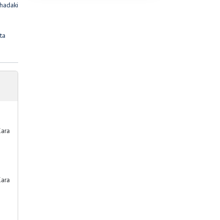
hadaki
ta
Kara
Kara