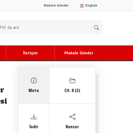
Makale Gönder
English
İletişim
Makale Gönder
er
Meta
Clt. 8 (2)
si
İndir
Benzer