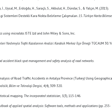
 İ., Uysal, M., Erdoğdu, H., Saraçlı, S., Akbulut, H., Dündar, S., & Yalçın, M. (2015).
ilgi Sistemleri Destekli Kara Nokta Belirleme Çalışmaları.
15. Türkiye Harita Bilimse
cs using microdata
. ISTE Ltd and John Wiley & Sons, Inc.
mleri Yardımıyla Trafik Kazalarının Analizi: Karabük Merkez İlçe Örneği
TÜCAUM 30. Yı
oad accident black spot management and safety analysis of road networks
.
. Analysis of Road Traffic Accidents in Antalya Province (Turkey) Using Geographica
islik, Bilim ve Teknoloji Dergisi
,
4
(4), 309-320.
atistical mapping.
The incorporated statistician
,
5
(3), 115-146.
dbook of applied spatial analysis: Software tools, methods and applications
(pp. 255-