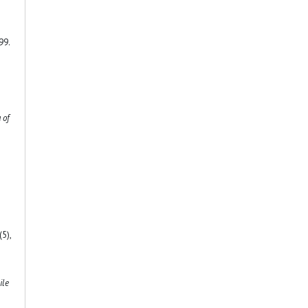
99.
 of
5),
ile