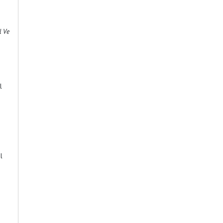
l Ve
l
l