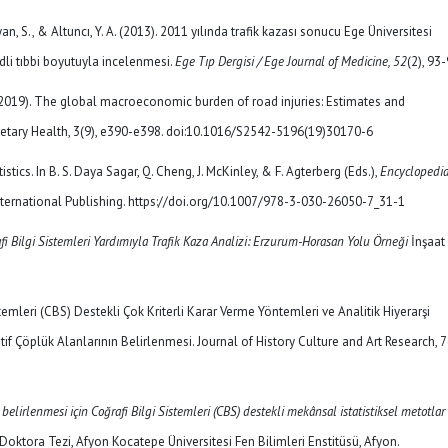
Kıyan, S., & Altuncı, Y. A. (2013). 2011 yılında trafik kazası sonucu Ege Üniversitesi
adli tıbbi boyutuyla incelenmesi.
Ege Tıp Dergisi / Ege Journal of Medicine, 52
(2), 93-
E. (2019). The global macroeconomic burden of road injuries: Estimates and
anetary Health, 3(9), e390-e398. doi:10.1016/S2542-5196(19)30170-6
istics. In B. S. Daya Sagar, Q. Cheng, J. McKinley, & F. Agterberg (Eds.),
Encyclopedia
International Publishing. https://doi.org/10.1007/978-3-030-26050-7_31-1
fi Bilgi Sistemleri Yardımıyla Trafik Kaza Analizi: Erzurum-Horasan Yolu Örneği
İnşaat
stemleri (CBS) Destekli Çok Kriterli Karar Verme Yöntemleri ve Analitik Hiyerarşi
f Çöplük Alanlarının Belirlenmesi. Journal of History Culture and Art Research, 7(
 belirlenmesi için Coğrafi Bilgi Sistemleri (CBS) destekli mekânsal istatistiksel metotlar 
 Doktora Tezi, Afyon Kocatepe Üniversitesi Fen Bilimleri Enstitüsü, Afyon.