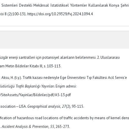
i Sistemleri Destekli Mekânsal İstatistiksel Yöntemler Kullanılarak Konya Şehr
isi
8 (2):100-131. https://doi.org/10.29329/fvj.2024.1094.4
gâr enerji santralleri için potansiyel alanların belirlenmesi. 2. Uluslararası
etin Bildiriler Kitabı III, s. 103-113.
 & Aksu, H. (t.y.). Trafik kazası nedeniyle Ege Üniversitesi Tıp Fakültesi Acil Servis'e
dürlüğü Trafik Başkanlığı Yayınları
. Erişim adresi:
iv/SiteAssets/Yayinlar/Bildiriler/pdf/A5-13.pdf
 association—LISA.
Geographical analysis
,
27
(2), 93-115.
ntification of hazardous road locations of traffic accidents by means of kernel dens
n.
Accident Analysis & Prevention
,
55
, 265-273.