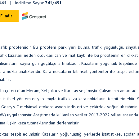
461
| İndirilme Sayısı:
741/491
F İndir
afik problemidir. Bu problem park yeri bulma, trafik yoğunluğu, sinyali
 trafik kazaları neden oldukları can ve mal kaybı ile bu problemin en dikka
alışmaların sayısı gün geçtikçe artmaktadır. Kazaların yoğunluk tespitinde
a nokta analizleridir. Kara noktaların bilimsel yöntemler ile tespit edil
abilir.
 ilçeleri olan Meram, Selçuklu ve Karatay seçilmiştir. Çalışmanın amacı ad
tatistiksel yöntemler yardımıyla trafik kaza kara noktalarını tespit etmektir.
e Geary's C mekânsal otokorelasyon indisleri ve çekirdek yoğunluk tahmin 
W) uygulanmıştır. Araştırmada kullanılan veriler 2017-2022 yılları arasınd
a ilişkin kaza tutanaklarından derlenmiştir.
ası tespit edilmiştir. Kazaların yoğunlaştığı yerlerde istatistiksel açıdan 