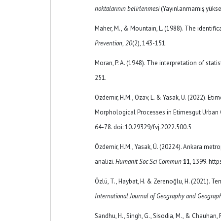
noktalarının belirlenmesi
(Yayınlanmamış yüksek 
Maher, M., & Mountain, L. (1988). The identif
Prevention
,
20
(2), 143-151.
Moran, P. A. (1948). The interpretation of stati
251.
Ozdemir, H.M., Ozav, L. & Yasak, U. (2022). Et
Morphological Processes in Etimesgut Urban Co
64-78. doi: 10.29329/fvj.2022.500.5
Özdemir, H.M., Yasak, Ü. (20224). Ankara metro
analizi.
Humanit Soc Sci Commun
11
, 1399. ht
Özlü, T., Haybat, H. & Zerenoğlu, H. (2021). Tem
International Journal of Geography and Geograp
Sandhu, H., Singh, G., Sisodia, M., & Chauhan, 