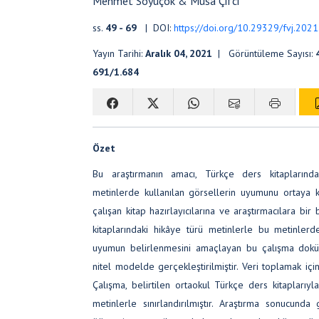
Mehmet Soyuçok & Musa Çifci
ss.
49 - 69
| DOI:
https://doi.org/10.29329/fvj.2021
Yayın Tarihi:
Aralık 04, 2021
| Görüntüleme Sayısı:
691/1.684
Özet
Bu araştırmanın amacı, Türkçe ders kitaplarınd
metinlerde kullanılan görsellerin uyumunu ortaya 
çalışan kitap hazırlayıcılarına ve araştırmacılara bir
kitaplarındaki hikâye türü metinlerle bu metinlerde
uyumun belirlenmesini amaçlayan bu çalışma dokü
nitel modelde gerçekleştirilmiştir. Veri toplamak içi
Çalışma, belirtilen ortaokul Türkçe ders kitaplarıyl
metinlerle sınırlandırılmıştır. Araştırma sonucunda