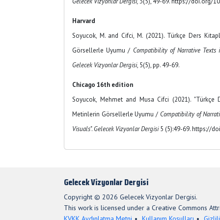
Gelecek Vizyonlar Dergisi, 5
(5), 49-69. https://doi.org/
Harvard
Soyucok, M. and Cifci, M. (2021). Türkçe Ders Kitapl
Görsellerle Uyumu /
Compatibility of Narrative Texts
Gelecek Vizyonlar Dergisi
, 5(5), pp. 49-69.
Chicago 16th edition
Soyucok, Mehmet and Musa Cifci (2021). "Türkçe De
Metinlerin Görsellerle Uyumu /
Compatibility of Narrat
Visuals
".
Gelecek Vizyonlar Dergisi
5 (5):49-69. https://d
Gelecek Vizyonlar Dergisi
Copyright © 2026 Gelecek Vizyonlar Dergisi.
This work is licensed under a Creative Commons Attri
KVKK Aydınlatma Metni
Kullanım Koşulları
Gizlil