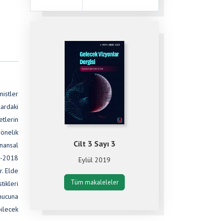
mistler
lardaki
etlerin
yönelik
Cilt 3 Sayı 3
nansal
17-2018
Eylül 2019
. Elde
Tüm makaleleler
tikleri
nucuna
bilecek