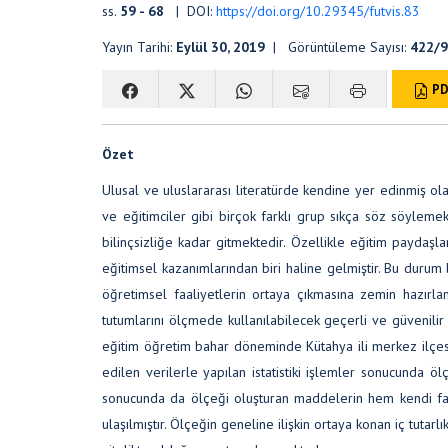
ss.
59 - 68
| DOI:
https://doi.org/10.29345/futvis.83
Yayın Tarihi:
Eylül 30, 2019
| Görüntüleme Sayısı:
422/
PD
Özet
Ulusal ve uluslararası literatürde kendine yer edinmiş ola
ve eğitimciler gibi birçok farklı grup sıkça söz söyleme
bilinçsizliğe kadar gitmektedir. Özellikle eğitim paydaşlar
eğitimsel kazanımlarından biri haline gelmiştir. Bu durum
öğretimsel faaliyetlerin ortaya çıkmasına zemin hazırla
tutumlarını ölçmede kullanılabilecek geçerli ve güvenilir
eğitim öğretim bahar döneminde Kütahya ili merkez ilçe
edilen verilerle yapılan istatistiki işlemler sonucunda 
sonucunda da ölçeği oluşturan maddelerin hem kendi fakt
ulaşılmıştır. Ölçeğin geneline ilişkin ortaya konan iç tutarl