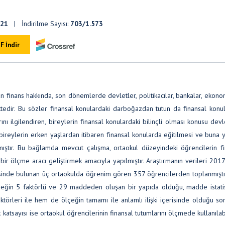
921
| İndirilme Sayısı:
703/1.573
F İndir
n finans hakkında, son dönemlerde devletler, politikacılar, bankalar, ekono
ktedir. Bu sözler finansal konulardaki darboğazdan tutun da finansal konu
ını ilgilendiren, bireylerin finansal konulardaki bilinçli olması konusu devl
 bireylerin erken yaşlardan itibaren finansal konularda eğitilmesi ve buna 
mıştır. Bu bağlamda mevcut çalışma, ortaokul düzeyindeki öğrencilerin fi
 bir ölçme aracı geliştirmek amacıyla yapılmıştır. Araştırmanın verileri 20
sinde bulunan üç ortaokulda öğrenim gören 357 öğrencilerden toplanmıştır
ölçeğin 5 faktörlü ve 29 maddeden oluşan bir yapıda olduğu, madde istatis
örleri ile hem de ölçeğin tamamı ile anlamlı ilişki içerisinde olduğu so
ık katsayısı ise ortaokul öğrencilerinin finansal tutumlarını ölçmede kullanıla